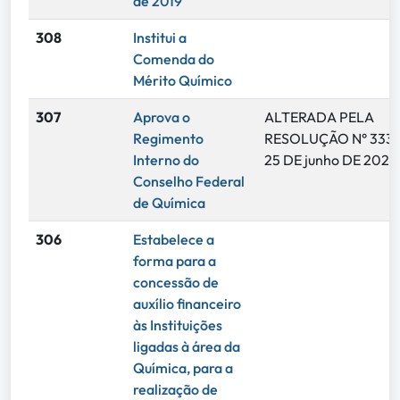
de 2019
308
Institui a
Comenda do
Mérito Químico
307
Aprova o
ALTERADA PELA
Regimento
RESOLUÇÃO N° 333,
Interno do
25 DE junho DE 2025
Conselho Federal
de Química
306
Estabelece a
forma para a
concessão de
auxílio financeiro
às Instituições
ligadas à área da
Química, para a
realização de