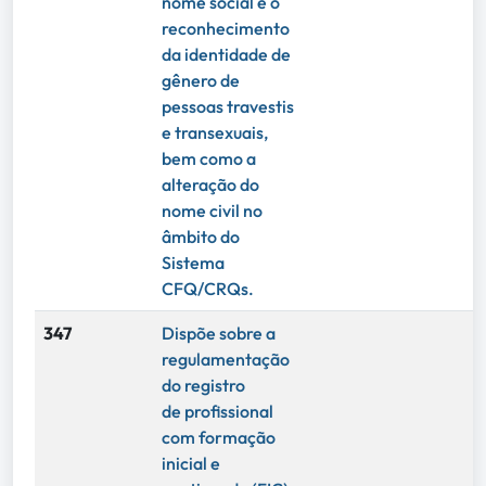
nome social e o
reconhecimento
da identidade de
gênero de
pessoas travestis
e transexuais,
bem como a
alteração do
nome civil no
âmbito do
Sistema
CFQ/CRQs.
347
Dispõe sobre a
regulamentação
do registro
de profissional
com formação
inicial e