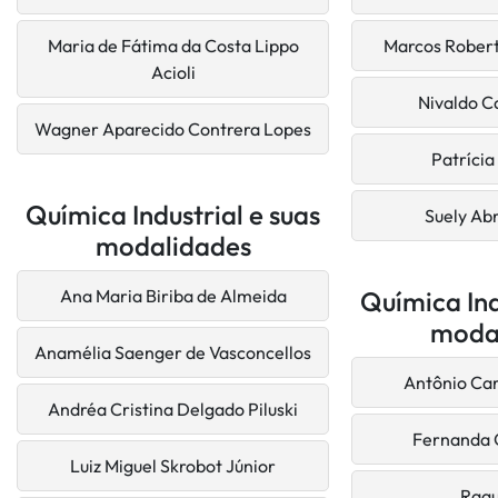
Maria de Fátima da Costa Lippo
Marcos Robert
Acioli
Nivaldo C
Wagner Aparecido Contrera Lopes
Patríci
Química Industrial e suas
Suely Ab
modalidades
Ana Maria Biriba de Almeida
Química Ind
moda
Anamélia Saenger de Vasconcellos
Antônio Ca
Andréa Cristina Delgado Piluski
Fernanda G
Luiz Miguel Skrobot Júnior
Raqu