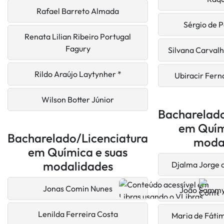
Rafael Barreto Almada
Sérgio de 
Renata Lilian Ribeiro Portugal
Fagury
Silvana Carval
Rildo Araújo Laytynher *
Ubiracir Fern
Wilson Botter Júnior
Bacharelado
em Quím
Bacharelado/Licenciatura
moda
em Química e suas
modalidades
Djalma Jorge 
Jonas Comin Nunes
João Sammy
Lenilda Ferreira Costa
Maria de Fáti