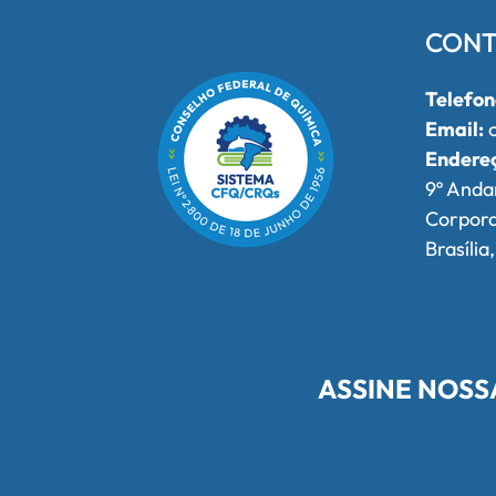
CONT
Telefon
Email:
o
Endere
9º Anda
Corpor
Brasília
ASSINE NOSS
Redes Sociais do Conselho Federa