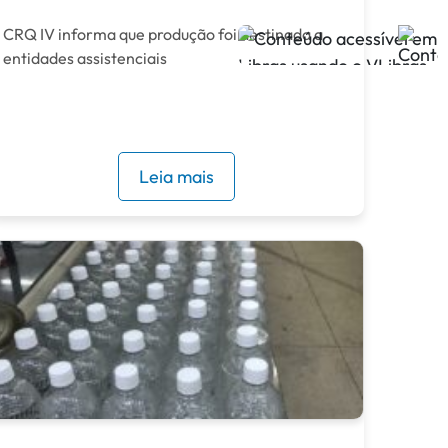
CRQ IV informa que produção foi destinada a
entidades assistenciais
Leia mais