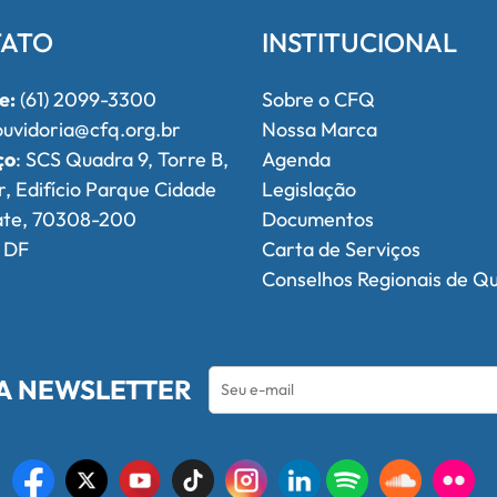
ATO
INSTITUCIONAL
e:
(61) 2099-3300
Sobre o CFQ
uvidoria@cfq.org.br
Nossa Marca
ço
: SCS Quadra 9, Torre B,
Agenda
r, Edifício Parque Cidade
Legislação
ate, 70308-200
Documentos
, DF
Carta de Serviços
Conselhos Regionais de Q
A NEWSLETTER
l de Química