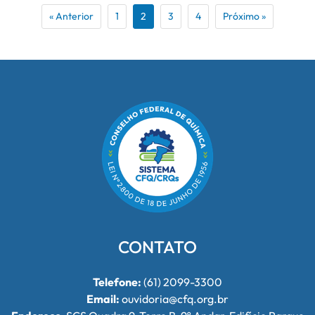
« Anterior
1
2
3
4
Próximo »
CONTATO
Telefone:
(61) 2099-3300
Email:
ouvidoria@cfq.org.br