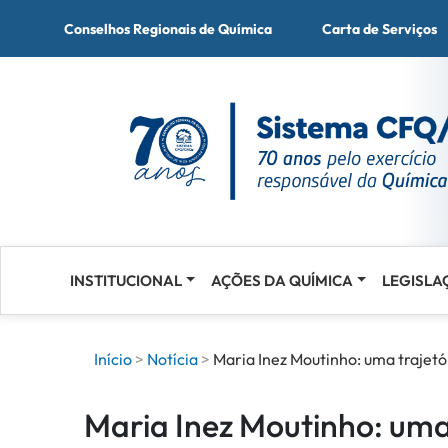
Conselhos Regionais de Química
Carta de Serviços
INSTITUCIONAL
AÇÕES DA QUÍMICA
LEGISLA
Acessar
o
conteúdo
Início
Notícia
Maria Inez Moutinho: uma trajet
Maria Inez Moutinho: uma