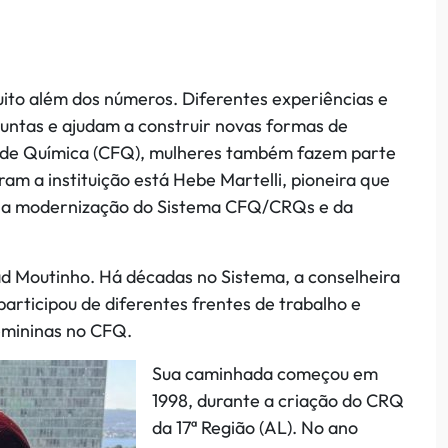
uito além dos números. Diferentes experiências e
untas e ajudam a construir novas formas de
 de Química (CFQ), mulheres também fazem parte
m a instituição está Hebe Martelli, pioneira que
e na modernização do Sistema CFQ/CRQs e da
ad Moutinho. Há décadas no Sistema, a conselheira
rticipou de diferentes frentes de trabalho e
emininas no CFQ.
Sua caminhada c
omeçou em
1998, durante a criação do CRQ
da 17ª Região (AL). No ano