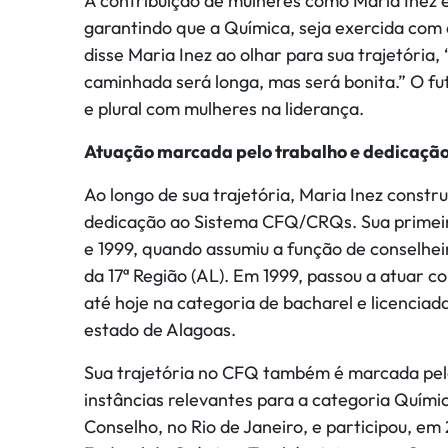
A contribuição de mulheres como Maria Inez
garantindo que a Química, seja exercida com
disse Maria Inez ao olhar para sua trajetória
caminhada será longa, mas será bonita.” O fut
e plural com mulheres na liderança.
Atuação marcada pelo trabalho e dedicaçã
Ao longo de sua trajetória, Maria Inez const
dedicação ao Sistema CFQ/CRQs. Sua primeira
e 1999, quando assumiu a função de conselhei
da 17ª Região (AL). Em 1999, passou a atuar 
até hoje na categoria de bacharel e licencia
estado de Alagoas.
Sua trajetória no CFQ também é marcada pel
instâncias relevantes para a categoria Quími
Conselho, no Rio de Janeiro, e participou, em