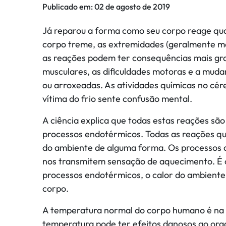
Publicado em:
02 de agosto de 2019
Já reparou a forma como seu corpo reage qua
corpo treme, as extremidades (geralmente mão
as reações podem ter consequências mais gra
musculares, as dificuldades motoras e a muda
ou arroxeadas. As atividades químicas no cé
vítima do frio sente confusão mental.
A ciência explica que todas estas reações são
processos endotérmicos. Todas as reações qu
do ambiente de alguma forma. Os processos 
nos transmitem sensação de aquecimento. É o
processos endotérmicos, o calor do ambiente 
corpo.
A temperatura normal do corpo humano é na f
temperatura pode ter efeitos danosos ao or