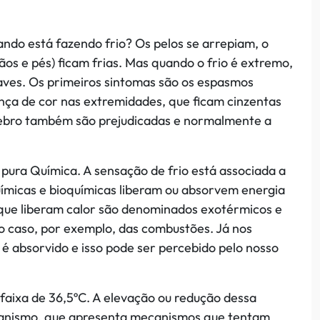
ndo está fazendo frio? Os pelos se arrepiam, o
s e pés) ficam frias. Mas quando o frio é extremo,
ves. Os primeiros sintomas são os espasmos
nça de cor nas extremidades, que ficam cinzentas
rebro também são prejudicadas e normalmente a
 pura Química. A sensação de frio está associada a
ímicas e bioquímicas liberam ou absorvem energia
que liberam calor são denominados exotérmicos e
 caso, por exemplo, das combustões. Já nos
é absorvido e isso pode ser percebido pelo nosso
aixa de 36,5ºC. A elevação ou redução dessa
ganismo, que apresenta mecanismos que tentam