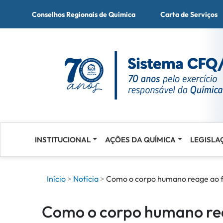
Conselhos Regionais de Química
Carta de Serviços
INSTITUCIONAL
AÇÕES DA QUÍMICA
LEGISLA
Acessar
o
conteúdo
Início
Notícia
Como o corpo humano reage ao f
Como o corpo humano rea