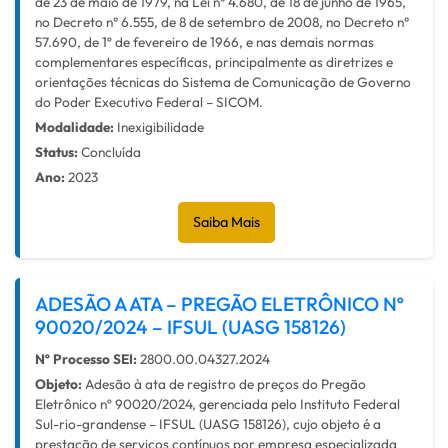
de 23 de maio de 1979, na Lei n° 4.680, de 18 de junho de 1965,
no Decreto n° 6.555, de 8 de setembro de 2008, no Decreto n°
57.690, de 1º de fevereiro de 1966, e nas demais normas
complementares específicas, principalmente as diretrizes e
orientações técnicas do Sistema de Comunicação de Governo
do Poder Executivo Federal – SICOM.
Modalidade:
Inexigibilidade
Status:
Concluída
Ano:
2023
Saiba Mais
ADESÃO A ATA – PREGÃO ELETRÔNICO Nº
90020/2024 – IFSUL (UASG 158126)
Nº Processo SEI:
2800.00.04327.2024
Objeto:
Adesão à ata de registro de preços do Pregão
Eletrônico nº 90020/2024, gerenciada pelo Instituto Federal
Sul-rio-grandense – IFSUL (UASG 158126), cujo objeto é a
prestação de serviços contínuos por empresa especializada