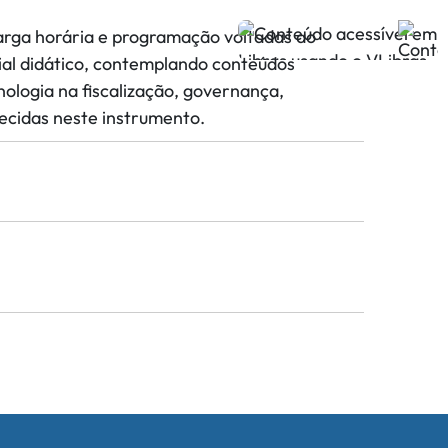
carga horária e programação voltadas ao
rial didático, contemplando conteúdos
cnologia na fiscalização, governança,
ecidas neste instrumento.