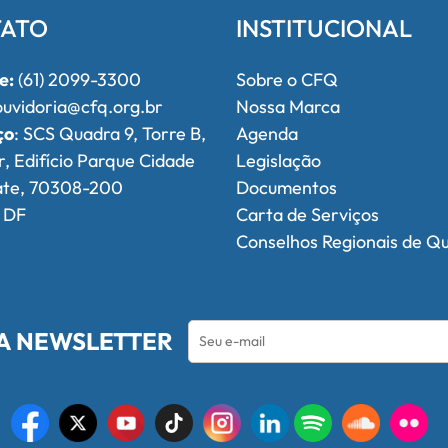
ATO
INSTITUCIONAL
e:
(61) 2099-3300
Sobre o CFQ
uvidoria@cfq.org.br
Nossa Marca
ço
: SCS Quadra 9, Torre B,
Agenda
r, Edifício Parque Cidade
Legislação
ate, 70308-200
Documentos
, DF
Carta de Serviços
Conselhos Regionais de Q
A NEWSLETTER
l de Química