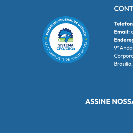
CONT
Telefon
Email:
o
Endere
9º Anda
Corpor
Brasília
ASSINE NOSS
Redes Sociais do Conselho Federa