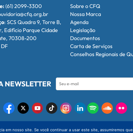
e:
(61) 2099-3300
Sobre o CFQ
uvidoria@cfq.org.br
Nossa Marca
ço
: SCS Quadra 9, Torre B,
Agenda
r, Edifício Parque Cidade
Legislação
ate, 70308-200
Documentos
, DF
Carta de Serviços
Conselhos Regionais de Q
A NEWSLETTER
l de Química
© 2026 - Conselho Federal de Química
a em nosso site. Se você continuar a usar este site, assumiremos que 