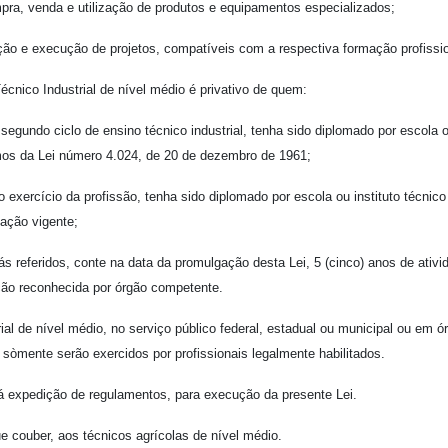
, venda e utilização de produtos e equipamentos especializados;
 e execução de projetos, compatíveis com a respectiva formação profissio
nico Industrial de nível médio é privativo de quem:
ndo ciclo de ensino técnico industrial, tenha sido diplomado por escola ofi
mos da Lei número 4.024, de 20 de dezembro de 1961;
xercício da profissão, tenha sido diplomado por escola ou instituto técnico i
lação vigente;
eferidos, conte na data da promulgação desta Lei, 5 (cinco) anos de ativi
tação reconhecida por órgão competente.
de nível médio, no serviço público federal, estadual ou municipal ou em órg
sòmente serão exercidos por profissionais legalmente habilitados.
xpedição de regulamentos, para execução da presente Lei.
 couber, aos técnicos agrícolas de nível médio.