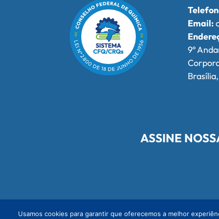
Telefon
Email:
o
Endere
9º Anda
Corpor
Brasília
ASSINE NOSS
Redes Sociais do Conselho Federa
Usamos cookies para garantir que oferecemos a melhor experiênci