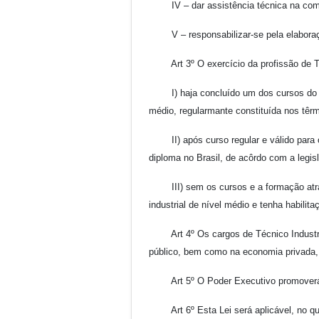
IV – dar assistência técnica na compra
V – responsabilizar-se pela elaboração
Art 3º O exercício da profissão de Téc
I) haja concluído um dos cursos do segu
médio, regularmante constituída nos têr
II) após curso regular e válido para o e
diploma no Brasil, de acôrdo com a legis
III) sem os cursos e a formação atrás r
industrial de nível médio e tenha habili
Art 4º Os cargos de Técnico Industrial 
público, bem como na economia privada, 
Art 5º O Poder Executivo promoverá e
Art 6º Esta Lei será aplicável, no que