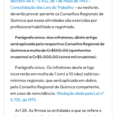
decreto-lei n.º 5.452, de 1 de maio de 1943 –
Consolidação das Leis do Trabalho
– ou nesta lei,
deverão provar perante os Conselhos Regionais de
Química que essas atividades são exercidas por
profissional habilitado e registrado.
Parágrafo único. Aos infratores, dêste artigo
será aplicada pelo respectivo Conselho Regional de
Química a multa de Cr$500,00 (quinhentos
cruzeiros) a Cr$5.000,00 (cinco mil cruzeiros).
Parágrafo único. Os infratores deste artigo
incorrerão em multa de 1 (um) a 10 (dez) salários-
mínimos regionais, que será aplicada em dobro,
pelo Conselho Regional de Química competente,
em caso de reincidência.
(Redação dada pela Lei nº
5.735, de 1971)
Art 28. As firmas ou entidades a que se refere o