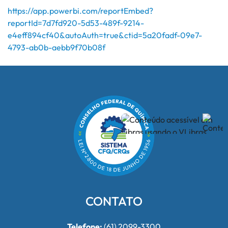
https://app.powerbi.com/reportEmbed?
reportId=7d7fd920-5d53-489f-9214-
e4eff894cf40&autoAuth=true&ctid=5a20fadf-09e7-
4793-ab0b-aebb9f70b08f
CONTATO
Telefone:
(61) 2099-3300