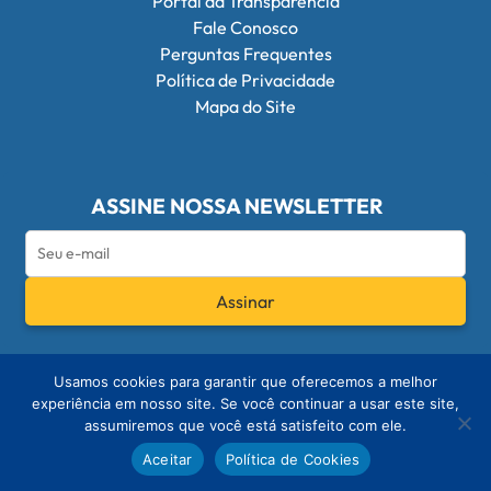
Portal da Transparência
Fale Conosco
Perguntas Frequentes
Política de Privacidade
Mapa do Site
ASSINE NOSSA NEWSLETTER
Assinar
Redes Sociais do Conselho Federal de Q
Usamos cookies para garantir que oferecemos a melhor
experiência em nosso site. Se você continuar a usar este site,
assumiremos que você está satisfeito com ele.
© 2026 - Conselho Federal de Química
Aceitar
Política de Cookies