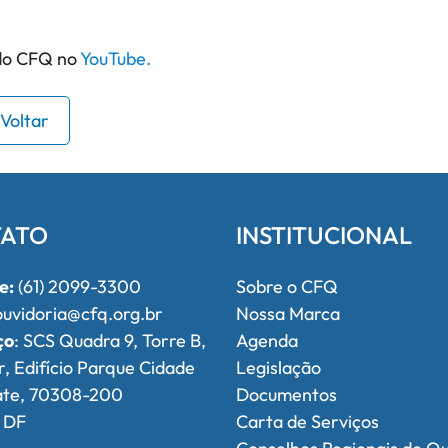
 do CFQ no
YouTube.
Voltar
ATO
INSTITUCIONAL
e:
(61) 2099-3300
Sobre o CFQ
uvidoria@cfq.org.br
Nossa Marca
ço
: SCS Quadra 9, Torre B,
Agenda
r, Edifício Parque Cidade
Legislação
ate, 70308-200
Documentos
, DF
Carta de Serviços