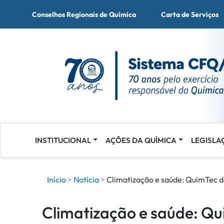
Conselhos Regionais de Química
Carta de Serviços
INSTITUCIONAL
AÇÕES DA QUÍMICA
LEGISLA
Acessar
o
conteúdo
Início
Notícia
Climatização e saúde: QuimTec d
Climatização e saúde: Q