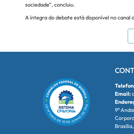
sociedade”, concluiu.
A íntegra do debate está disponível no canal
CONT
Telefon
Email:
o
Endere
9º Anda
Corpor
Brasília