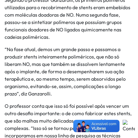
Segundo o professor Ganzarolli, os primeiros polímeros
utilizados para o recobrimento de stents eram embebidos
com moléculas doadoras de NO. Numa segunda fase,
passou-se a sintetizar polímeros que possuíam grupos
funcionais doadores de NO ligados quimicamente nas
cadeias poliméricas.
“Na fase atual, demos um grande passo e passamos a
produzir stents inteiramente poliméricos, que não só
liberam NO, mas que também se dissolvem lentamente
após o implante, de forma a desempenharem sua ação
terapêutica e, ao mesmo tempo, serem absorvidos pelo
organismo, evitando-se, assim, complicações a longo
prazo”, diz Ganzarolli.
O professor conta que isso só foi possível após vencer um
outro desafio importante: o de como fabricar estes stents,
que são malhas muito delicadas com geometrias
complexas. “Isso só se tornou possível quando
incorporamos em nossa linha de pesquisa as técnicas