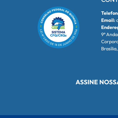
Telefon
Email:
o
Endere
9º Anda
Corpor
Brasília
ASSINE NOSS
Redes Sociais do Conselho Federa