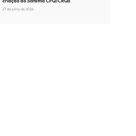
criação do Sistema CFQ/CRQs
27 de julho de 2026