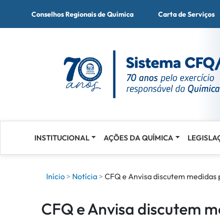
Conselhos Regionais de Química
Carta de Serviços
INSTITUCIONAL
AÇÕES DA QUÍMICA
LEGISLA
Acessar
o
conteúdo
Início
Notícia
CFQ e Anvisa discutem medidas p
CFQ e Anvisa discutem me