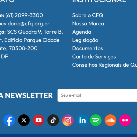
e:
(61) 2099-3300
Sobre o CFQ
uvidoria@cfq.org.br
Nossa Marca
ço
: SCS Quadra 9, Torre B,
Agenda
r, Edifício Parque Cidade
Legislação
ate, 70308-200
Documentos
, DF
Carta de Serviços
Conselhos Regionais de Q
A NEWSLETTER
l de Química