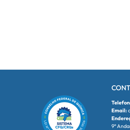
CONT
Telefon
Email:
o
Endere
9º Anda