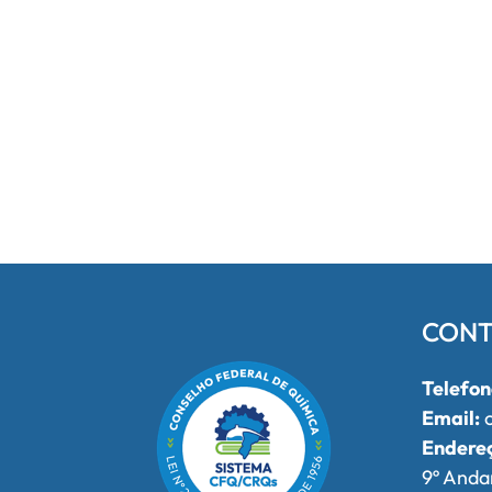
CONT
Telefon
Email:
o
Endere
9º Anda