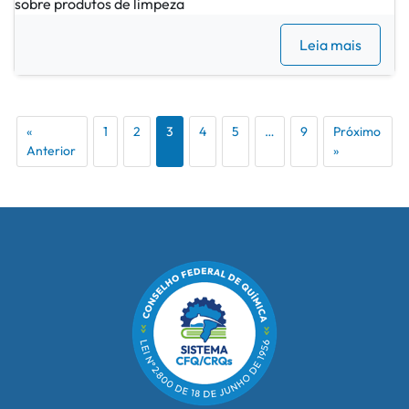
sobre produtos de limpeza
Leia mais
«
1
2
3
4
5
…
9
Próximo
Anterior
»