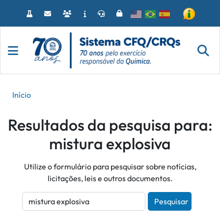
Acessar
o
conteúdo
Início
Resultados da pesquisa para:
mistura explosiva
Utilize o formulário para pesquisar sobre notícias,
licitações, leis e outros documentos.
Pesquisar
Pesquisar:
Digite os termos que deseja buscar e pressione o botão P