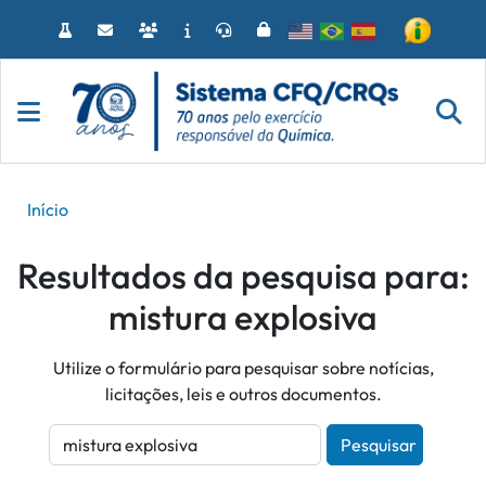
Acessar
o
conteúdo
Início
Resultados da pesquisa para:
mistura explosiva
Utilize o formulário para pesquisar sobre notícias,
licitações, leis e outros documentos.
Pesquisar
Pesquisar:
Digite os termos que deseja buscar e pressione o botão P