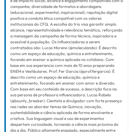
e de impacto social; alcance e engajamento compatíveis com a
campanha; diversidade de formatos e abordagens
(educacional, experimental, inspiracional); reputação digital
positiva e conduta ética compatível com os valores
institucionais do CFQ. A escolha do trio visa garantir amplo
alcance, representatividade e relevância temática, reforçando
a mensagem da campanha de forma técnica, inspiradora e
acessível à população. Os Influenciadores a serem
contratados são: Lucas Moreno (@moleculando): É descrito
como um espaço de educação, química e entretenimento,
focando em ensinar a química aplicada no cotidiano. Com
base em sua experiencia com mais de 10 anos preparando
ENEM e Vestibulares. Prof. Fer Garcia (@prof.fergarcia): É
descrito como um espaço de educação, química e
entretenimento, focando em ensinar com amor e diversão.
Com base em seu conteúdo de sucesso, a descrição foca na
sua persona de professora influenciadora. Lucas Rabelo
(@bounty_breaker): Cientista e divulgador com forte presença
nas redes ao abordar temas de Química, inovação,
sustentabilidade e ciência aplicada de forma envolvente e
criativa. Sua linguagem visual e uso de experimentos
despertam curiosidade, tornando a ciência mais próxima do
dia a dia. Público altamente engajado, especialmente entre