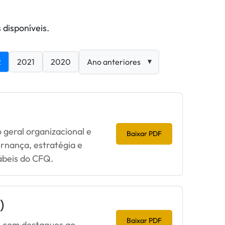
 disponíveis.
2
2021
2020
 geral organizacional e
Baixar PDF
rnança, estratégia e
ábeis do CFQ.
)
Baixar PDF
os com destaques ao