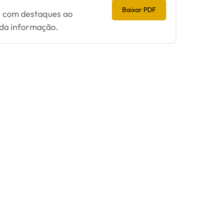
Baixar PDF
os com destaques ao
 da informação.