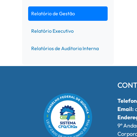
Relatório de Gestão
Relatório Executivo
Relatórios de Auditoria Interna
CONT
Telefon
Email:
o
Endere
9º Anda
Corpor