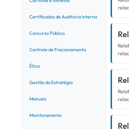
Cartilhas e folhetos
rela
Certificados de Auditoria Interna
Rel
Concurso Público
Rela
Controle de Fracionamento
rela
Ética
Rel
Gestão da Estratégia
Rela
Manuais
rela
Monitoramento
Rel