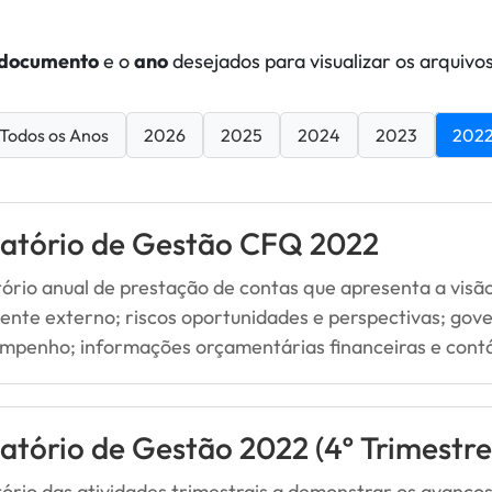
documento
e o
ano
desejados para visualizar os arquivos
Todos os Anos
2026
2025
2024
2023
202
latório de Gestão CFQ 2022
tório anual de prestação de contas que apresenta a visão
ente externo; riscos oportunidades e perspectivas; gove
mpenho; informações orçamentárias financeiras e cont
atório de Gestão 2022 (4º Trimestre
tório das atividades trimestrais a demonstrar os avanç