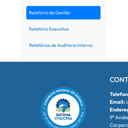
Relatório de Gestão
Relatório Executivo
Relatórios de Auditoria Interna
CONT
Telefon
Email:
o
Endere
9º Anda
Corpor