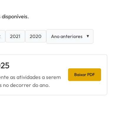
 disponíveis.
2
2021
2020
025
Baixar PDF
nte as atividades a serem
os no decorrer do ano.