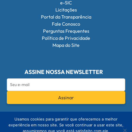
e-SIC
Licitações
Portal da Transparência
Fale Conosco
Perguntas Frequentes
Política de Privacidade
Mapa do Site
ASSINE NOSSA NEWSLETTER
Assinar
Redes Sociais do Conselho Federal de Q
Usamos cookies para garantir que oferecemos a melhor
experiência em nosso site. Se você continuar a usar este site,
assumiremos que você está satisfeito com ele.