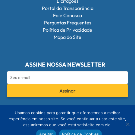
Licitações
Portal da Transparência
Fale Conosco
Perguntas Frequentes
Política de Privacidade
Mapa do Site
ASSINE NOSSA NEWSLETTER
Assinar
Redes Sociais do Conselho Federal de Q
Usamos cookies para garantir que oferecemos a melhor
experiência em nosso site. Se você continuar a usar este site,
assumiremos que você está satisfeito com ele.
© 2026 - Conselho Federal de Química
Aceitar
Política de Cookies