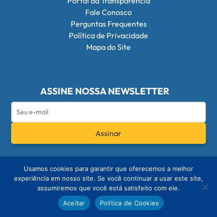
Portal da Transparência
Fale Conosco
Perguntas Frequentes
Política de Privacidade
Mapa do Site
ASSINE NOSSA NEWSLETTER
Assinar
Redes Sociais do Conselho Federal de Q
Usamos cookies para garantir que oferecemos a melhor
experiência em nosso site. Se você continuar a usar este site,
assumiremos que você está satisfeito com ele.
© 2026 - Conselho Federal de Química
Aceitar
Política de Cookies