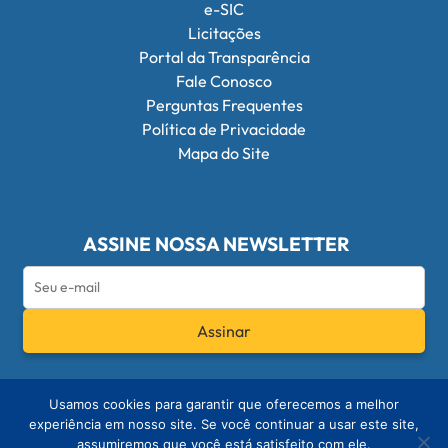
e-SIC
Licitações
Portal da Transparência
Fale Conosco
Perguntas Frequentes
Política de Privacidade
Mapa do Site
ASSINE NOSSA NEWSLETTER
Assinar
Redes Sociais do Conselho Federal de Q
Usamos cookies para garantir que oferecemos a melhor
experiência em nosso site. Se você continuar a usar este site,
assumiremos que você está satisfeito com ele.