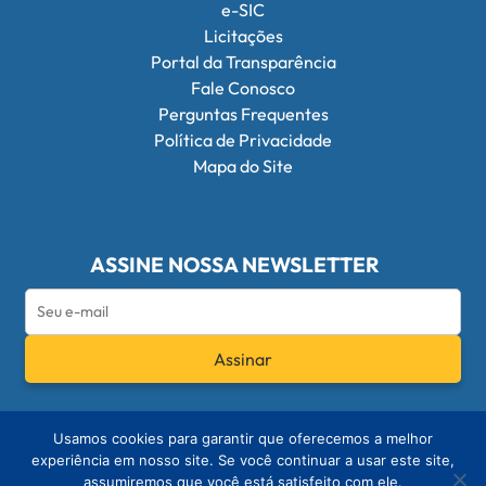
e-SIC
Licitações
Portal da Transparência
Fale Conosco
Perguntas Frequentes
Política de Privacidade
Mapa do Site
ASSINE NOSSA NEWSLETTER
Assinar
Redes Sociais do Conselho Federal de Q
Usamos cookies para garantir que oferecemos a melhor
experiência em nosso site. Se você continuar a usar este site,
assumiremos que você está satisfeito com ele.