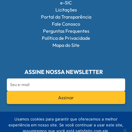
e-SIC
Licitações
Portal da Transparência
Fale Conosco
Perguntas Frequentes
Política de Privacidade
Mapa do Site
ASSINE NOSSA NEWSLETTER
Assinar
Redes Sociais do Conselho Federal de Q
Usamos cookies para garantir que oferecemos a melhor
experiência em nosso site. Se você continuar a usar este site,
assumiremos que você está satisfeito com ele.